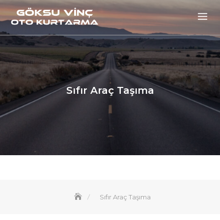
Skip
to
content
Sıfır Araç Taşıma
Sıfır Araç Taşıma